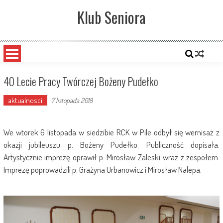
Skip
Klub Seniora
to
content
40 Lecie Pracy Twórczej Bożeny Pudełko
aktualnosci
7 listopada 2018
We wtorek 6 listopada w siedzibie RCK w Pile odbył się wernisaż z
okazji jubileuszu p. Bożeny Pudełko. Publiczność dopisała.
Artystycznie imprezę oprawił p. Mirosław Zaleski wraz z zespołem.
Imprezę poprowadzili p. Grażyna Urbanowicz i Mirosław Nalepa.