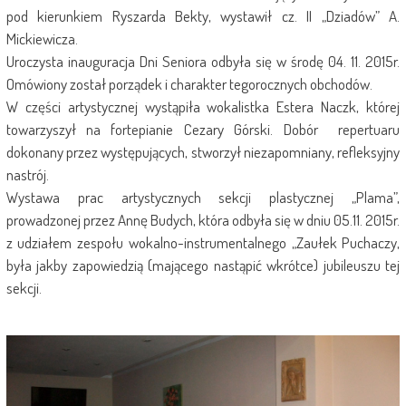
pod kierunkiem Ryszarda Bekty, wystawił cz. II „Dziadów” A.
Mickiewicza.
Uroczysta inauguracja Dni Seniora odbyła się w środę 04. 11. 2015r.
Omówiony został porządek i charakter tegorocznych obchodów.
W części artystycznej wystąpiła wokalistka Estera Naczk, której
towarzyszył na fortepianie Cezary Górski. Dobór repertuaru
dokonany przez występujących, stworzył niezapomniany, refleksyjny
nastrój.
Wystawa prac artystycznych sekcji plastycznej „Plama”,
prowadzonej przez Annę Budych, która odbyła się w dniu 05.11. 2015r.
z udziałem zespołu wokalno-instrumentalnego „Zaułek Puchaczy,
była jakby zapowiedzią (mającego nastąpić wkrótce) jubileuszu tej
sekcji.