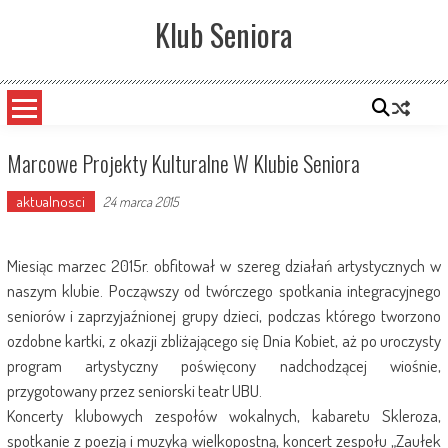
Skip
Klub Seniora
to
content
Marcowe Projekty Kulturalne W Klubie Seniora
aktualnosci
24 marca 2015
Miesiąc marzec 2015r. obfitował w szereg działań artystycznych w
naszym klubie. Począwszy od twórczego spotkania integracyjnego
seniorów i zaprzyjaźnionej grupy dzieci, podczas którego tworzono
ozdobne kartki, z okazji zbliżającego się Dnia Kobiet, aż po uroczysty
program artystyczny poświęcony nadchodzącej wiośnie,
przygotowany przez seniorski teatr UBU.
Koncerty klubowych zespołów wokalnych, kabaretu Skleroza,
spotkanie z poezją i muzyką wielkopostną, koncert zespołu „Zaułek