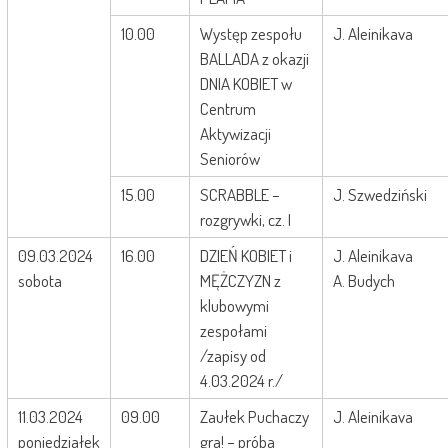
10.00
Występ zespołu
J. Aleinikava
BALLADA z okazji
DNIA KOBIET w
Centrum
Aktywizacji
Seniorów
15.00
SCRABBLE –
J. Szwedziński
rozgrywki, cz. I
09.03.2024
16.00
DZIEŃ KOBIET i
J. Aleinikava
sobota
MĘŻCZYZN z
A. Budych
klubowymi
zespołami
/zapisy od
4.03.2024 r./
11.03.2024
09.00
Zaułek Puchaczy
J. Aleinikava
poniedziałek
gra! – próba