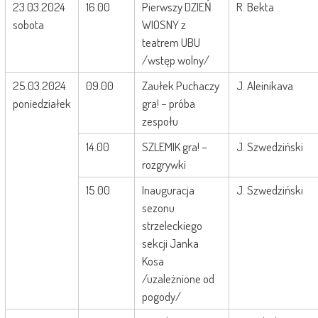
23.03.2024
16.00
Pierwszy DZIEŃ
R. Bekta
sobota
WIOSNY z
teatrem UBU
/wstęp wolny/
25.03.2024
09.00
Zaułek Puchaczy
J. Aleinikava
poniedziałek
gra! – próba
zespołu
14.00
SZLEMIK gra! –
J. Szwedziński
rozgrywki
15.00
Inauguracja
J. Szwedziński
sezonu
strzeleckiego
sekcji Janka
Kosa
/uzależnione od
pogody/