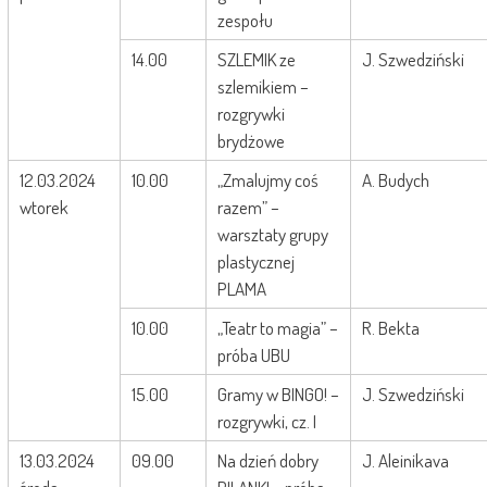
zespołu
14.00
SZLEMIK ze
J. Szwedziński
szlemikiem –
rozgrywki
brydżowe
12.03.2024
10.00
„Zmalujmy coś
A. Budych
wtorek
razem” –
warsztaty grupy
plastycznej
PLAMA
10.00
„Teatr to magia” –
R. Bekta
próba UBU
15.00
Gramy w BINGO! –
J. Szwedziński
rozgrywki, cz. I
13.03.2024
09.00
Na dzień dobry
J. Aleinikava