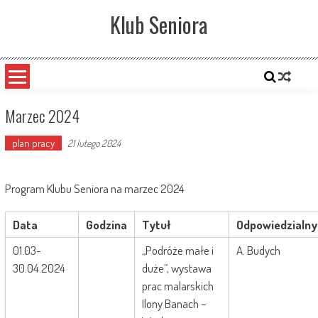
Skip
Klub Seniora
to
content
Marzec 2024
plan pracy
21 lutego 2024
Program Klubu Seniora na marzec 2024
Data
Godzina
Tytuł
Odpowiedzialny
01.03-
„Podróże małe i
A. Budych
30.04.2024
duże”, wystawa
prac malarskich
Ilony Banach –