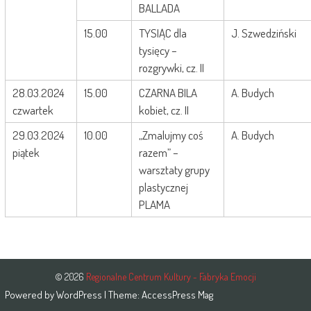
BALLADA
15.00
TYSIĄC dla
J. Szwedziński
tysięcy –
rozgrywki, cz. II
28.03.2024
15.00
CZARNA BILA
A. Budych
czwartek
kobiet, cz. II
29.03.2024
10.00
„Zmalujmy coś
A. Budych
piątek
razem” –
warsztaty grupy
plastycznej
PLAMA
© 2026
Regionalne Centrum Kultury - Fabryka Emocji
Powered by
WordPress
| Theme:
AccessPress Mag