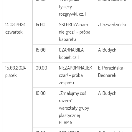
tysięcy –
rozgrywki, cz. I
14.03.2024
14.00
SKLEROZA nam
J. Szwedziński
czwartek
nie grozi! – próba
kabaretu
15.00
CZARNA BILA
A. Budych
kobiet, cz. I
15.03.2024
09.00
NIEZAPOMINAJEK
E. Porazińska-
piątek
czar! – próba
Bednarek
zespołu
10.00
„Zmalujmy coś
A. Budych
razem” –
warsztaty grupy
plastycznej
PLAMA