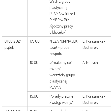
Wach z grupy
plastycznej
PLAMA w filii nr 1
PiMBP w Pile
/godziny pracy
biblioteki/
01.03.2024
09.00
NIEZAPOMINAJEK
E. Porazińska-
piątek
czar! – próba
Bednarek
zespołu
10.00
„Zmalujmy coś
A. Budych
razem” –
warsztaty grupy
plastycznej
PLAMA
15.00
Porady prawne
E. Porazińska-
/wstęp wolny/
Bednarek