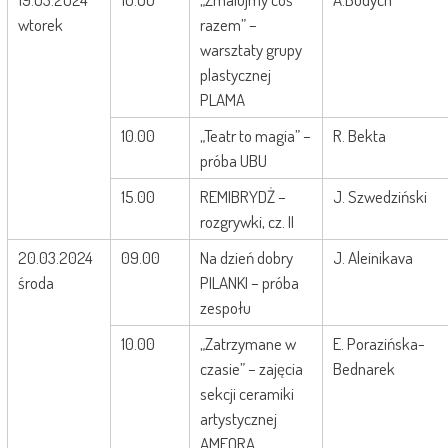
wtorek
razem” –
warsztaty grupy
plastycznej
PLAMA
10.00
„Teatr to magia” –
R. Bekta
próba UBU
15.00
REMIBRYDŻ –
J. Szwedziński
rozgrywki, cz. II
20.03.2024
09.00
Na dzień dobry
J. Aleinikava
środa
PILANKI – próba
zespołu
10.00
„Zatrzymane w
E. Porazińska-
czasie” – zajęcia
Bednarek
sekcji ceramiki
artystycznej
AMFORA