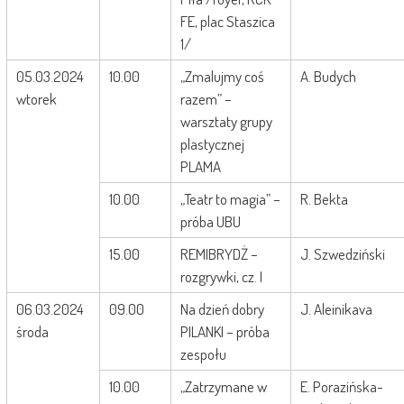
FE, plac Staszica
1/
05.03.2024
10.00
„Zmalujmy coś
A. Budych
wtorek
razem” –
warsztaty grupy
plastycznej
PLAMA
10.00
„Teatr to magia” –
R. Bekta
próba UBU
15.00
REMIBRYDŻ –
J. Szwedziński
rozgrywki, cz. I
06.03.2024
09.00
Na dzień dobry
J. Aleinikava
środa
PILANKI – próba
zespołu
10.00
„Zatrzymane w
E. Porazińska-