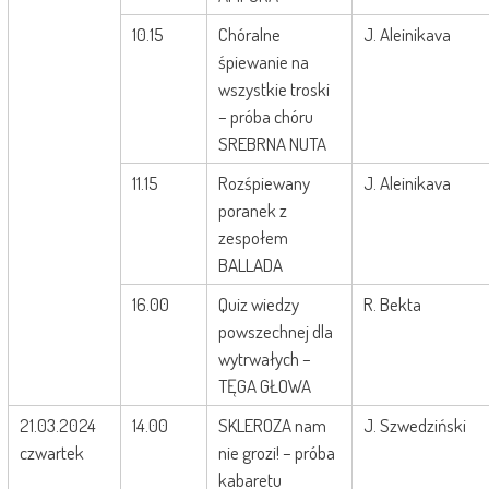
10.15
Chóralne
J. Aleinikava
śpiewanie na
wszystkie troski
– próba chóru
SREBRNA NUTA
11.15
Rozśpiewany
J. Aleinikava
poranek z
zespołem
BALLADA
16.00
Quiz wiedzy
R. Bekta
powszechnej dla
wytrwałych –
TĘGA GŁOWA
21.03.2024
14.00
SKLEROZA nam
J. Szwedziński
czwartek
nie grozi! – próba
kabaretu