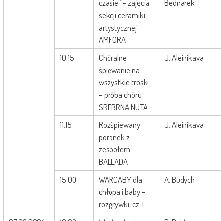
czasie” – zajęcia
Bednarek
sekcji ceramiki
artystycznej
AMFORA
10.15
Chóralne
J. Aleinikava
śpiewanie na
wszystkie troski
– próba chóru
SREBRNA NUTA
11.15
Rozśpiewany
J. Aleinikava
poranek z
zespołem
BALLADA
15.00
WARCABY dla
A. Budych
chłopa i baby –
rozgrywki, cz. I