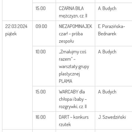
15.00
CZARNA BILA
A. Budych
mężczyzn, cz. II
22.03.2024
09.00
NIEZAPOMINAJEK
E. Porazińska-
piątek
czar! – próba
Bednarek
zespołu
10.00
„Zmalujmy coś
A. Budych
razem” –
warsztaty grupy
plastycznej
PLAMA
15.00
WARCABY dla
A. Budych
chłopa i baby –
rozgrywki, cz. II
16.00
DART – konkurs
J. Szwedziński
rzutek