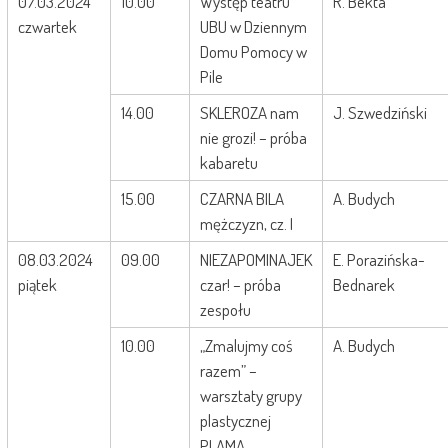
07.03.2024
10.00
Występ teatru
R. Bekta
czwartek
UBU w Dziennym
Domu Pomocy w
Pile
14.00
SKLEROZA nam
J. Szwedziński
nie grozi! – próba
kabaretu
15.00
CZARNA BILA
A. Budych
mężczyzn, cz. I
08.03.2024
09.00
NIEZAPOMINAJEK
E. Porazińska-
piątek
czar! – próba
Bednarek
zespołu
10.00
„Zmalujmy coś
A. Budych
razem” –
warsztaty grupy
plastycznej
PLAMA