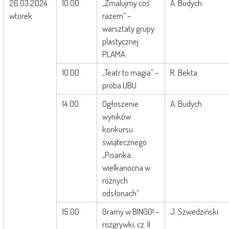
26.03.2024
10.00
„Zmalujmy coś
A. Budych
wtorek
razem” –
warsztaty grupy
plastycznej
PLAMA
10.00
„Teatr to magia” –
R. Bekta
próba UBU
14.00
Ogłoszenie
A. Budych
wyników
konkursu
świątecznego
„Pisanka
wielkanocna w
różnych
odsłonach”
15.00
Gramy w BINGO! –
J. Szwedziński
rozgrywki, cz. II