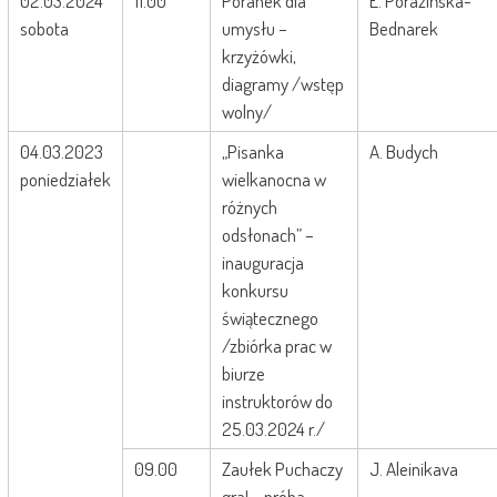
02.03.2024
11.00
Poranek dla
E. Porazińska-
sobota
umysłu –
Bednarek
krzyżówki,
diagramy /wstęp
wolny/
04.03.2023
„Pisanka
A. Budych
poniedziałek
wielkanocna w
różnych
odsłonach” –
inauguracja
konkursu
świątecznego
/zbiórka prac w
biurze
instruktorów do
25.03.2024 r./
09.00
Zaułek Puchaczy
J. Aleinikava
gra! – próba