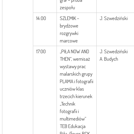
zespołu
14.00
SZLEMIK –
J. Szwedziński
brydżowe
rozgrywki
marcowe
17.00
„PIŁA NOW AND
J. Szwedziński
THEN”, wernisaż
A. Budych
wystawy prac
malarskich grupy
PLAMA i fotografii
uczniów klas
trzecich kierunek
„Technik
fotografii i
multimediów”
TEB Edukacja
Piła /foyer, RCK