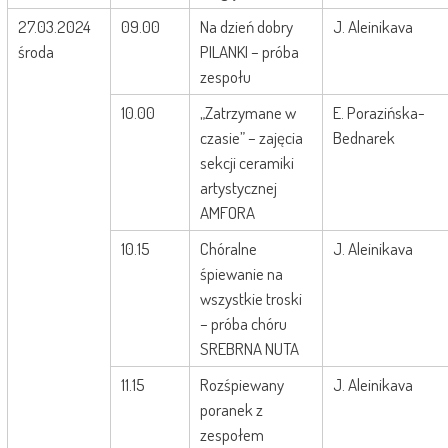
27.03.2024
09.00
Na dzień dobry
J. Aleinikava
środa
PILANKI – próba
zespołu
10.00
„Zatrzymane w
E. Porazińska-
czasie” – zajęcia
Bednarek
sekcji ceramiki
artystycznej
AMFORA
10.15
Chóralne
J. Aleinikava
śpiewanie na
wszystkie troski
– próba chóru
SREBRNA NUTA
11.15
Rozśpiewany
J. Aleinikava
poranek z
zespołem