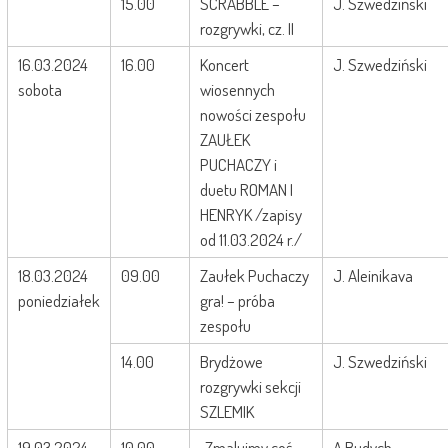
15.00
SCRABBLE –
J. Szwedziński
rozgrywki, cz. II
16.03.2024
16.00
Koncert
J. Szwedziński
sobota
wiosennych
nowości zespołu
ZAUŁEK
PUCHACZY i
duetu ROMAN I
HENRYK /zapisy
od 11.03.2024 r./
18.03.2024
09.00
Zaułek Puchaczy
J. Aleinikava
poniedziałek
gra! – próba
zespołu
14.00
Brydżowe
J. Szwedziński
rozgrywki sekcji
SZLEMIK
19.03.2024
10.00
„Zmalujmy coś
A.Budych