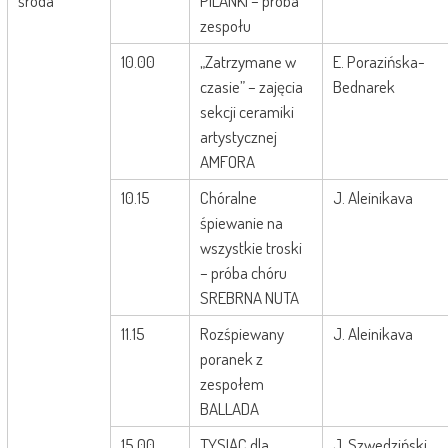
środa
PILANKI – próba
zespołu
10.00
„Zatrzymane w
E. Porazińska-
czasie” – zajęcia
Bednarek
sekcji ceramiki
artystycznej
AMFORA
10.15
Chóralne
J. Aleinikava
śpiewanie na
wszystkie troski
– próba chóru
SREBRNA NUTA
11.15
Rozśpiewany
J. Aleinikava
poranek z
zespołem
BALLADA
15.00
TYSIĄC dla
J. Szwedziński