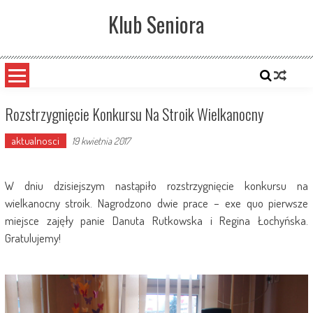
Skip
Klub Seniora
to
content
Rozstrzygnięcie Konkursu Na Stroik Wielkanocny
aktualnosci
19 kwietnia 2017
W dniu dzisiejszym nastąpiło rozstrzygnięcie konkursu na
wielkanocny stroik. Nagrodzono dwie prace – exe quo pierwsze
miejsce zajęły panie Danuta Rutkowska i Regina Łochyńska.
Gratulujemy!