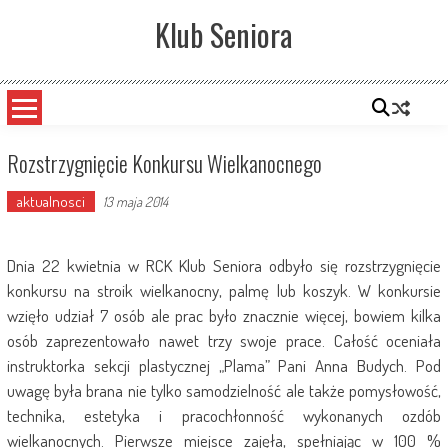
Skip
Klub Seniora
to
content
Rozstrzygnięcie Konkursu Wielkanocnego
aktualnosci
13 maja 2014
Dnia 22 kwietnia w RCK Klub Seniora odbyło się rozstrzygnięcie
konkursu na stroik wielkanocny, palmę lub koszyk. W konkursie
wzięło udział 7 osób ale prac było znacznie więcej, bowiem kilka
osób zaprezentowało nawet trzy swoje prace. Całość oceniała
instruktorka sekcji plastycznej „Plama” Pani Anna Budych. Pod
uwagę była brana nie tylko samodzielność ale także pomysłowość,
technika, estetyka i pracochłonność wykonanych ozdób
wielkanocnych. Pierwsze miejsce zajęła, spełniając w 100 %