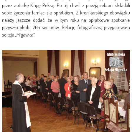
przez autorkę Kingę Peksę. Po tej chwili z poezją zebrani składali
sobie życzenia łamiąc się opłatkiem. Z kronikarskiego obowiązku
należy jeszcze dodać, że w tym roku na opłatkowe spotkanie
przyszło około 70n seniorów. Relację fotograficzną przygotowała
sekcja „Migawka”.