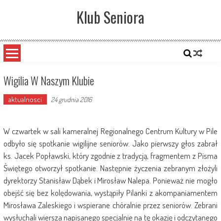
Skip
Klub Seniora
to
content
Wigilia W Naszym Klubie
aktualnosci
24 grudnia 2016
W czwartek w sali kameralnej Regionalnego Centrum Kultury w Pile
odbyło się spotkanie wigilijne seniorów. Jako pierwszy głos zabrał
ks. Jacek Popławski, który zgodnie z tradycją, fragmentem z Pisma
Świętego otworzył spotkanie. Następnie życzenia zebranym złożyli
dyrektorzy Stanisław Dąbek i Mirosław Nalepa. Ponieważ nie mogło
obejść się bez kolędowania, wystąpiły Pilanki z akompaniamentem
Mirosława Zaleskiego i wspierane chóralnie przez seniorów. Zebrani
wysłuchali wiersza napisanego specjalnie na tę okazję i odczytanego